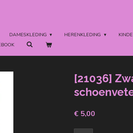
DAMESKLEDING
HERENKLEDING
KIND
EBOOK
[21036] Zw
schoenvete
€ 5,00