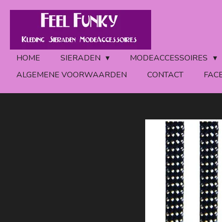
Ga
direct
naar
de
HOME
SIERADEN
MODEACCESSOIRES
hoofdinhoud
ALGEMENE VOORWAARDEN
CONTACT
FAC