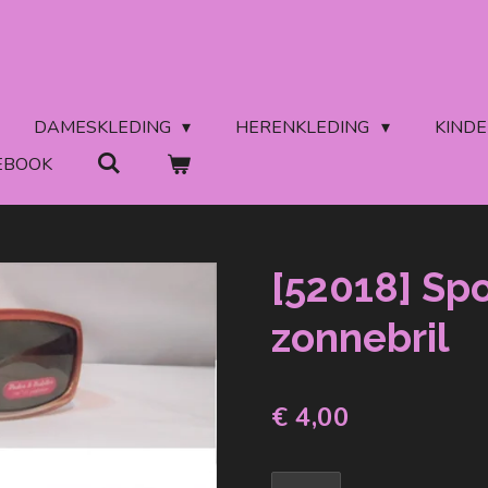
DAMESKLEDING
HERENKLEDING
KIND
EBOOK
[52018] Spo
zonnebril
€ 4,00