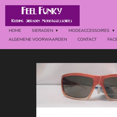
Ga
direct
naar
de
HOME
SIERADEN
MODEACCESSOIRES
hoofdinhoud
ALGEMENE VOORWAARDEN
CONTACT
FAC