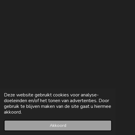
n
e
n
Deze website gebruikt cookies voor analyse-
doeleinden en/of het tonen van advertenties. Door
gebruik te blijven maken van de site gaat u hiermee
akkoord.
Akkoord
E-mailadres
Facebook