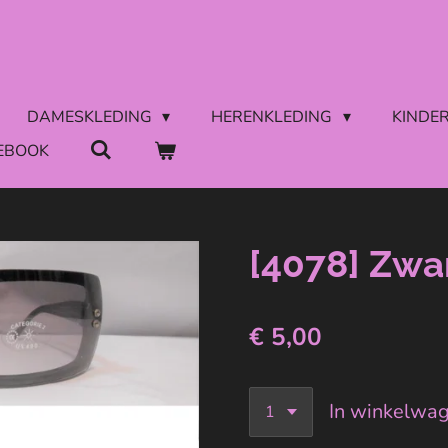
DAMESKLEDING
HERENKLEDING
KINDE
EBOOK
[4078] Zwa
€ 5,00
In winkelwa