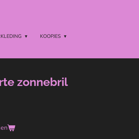
RKLEDING
KOOPJES
rte zonnebril
gen