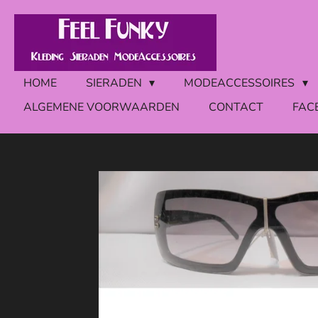
Ga
direct
naar
de
HOME
SIERADEN
MODEACCESSOIRES
hoofdinhoud
ALGEMENE VOORWAARDEN
CONTACT
FAC