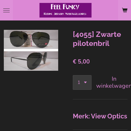
Ga
direct
naar
de
[4055] Zwarte
hoofdinhoud
pilotenbril
€ 5,00
In
winkelwage
Merk: View Optics