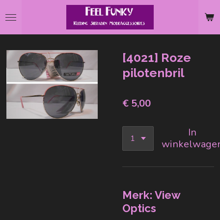
Ga
direct
naar
de
[4021] Roze
hoofdinhoud
pilotenbril
€ 5,00
In
winkelwage
Merk: View
Optics