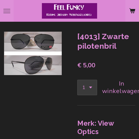
Ga
direct
naar
de
[4013] Zwarte
hoofdinhoud
pilotenbril
€ 5,00
In
winkelwage
Merk: View
Optics