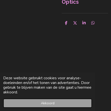
Optics
D
D
S
D
e
e
h
e
l
e
a
l
e
l
r
e
n
e
n
Deze website gebruikt cookies voor analyse-
doeleinden en/of het tonen van advertenties. Door
gebruik te blijven maken van de site gaat u hiermee
akkoord.
Akkoord
E-mailadres
Facebook