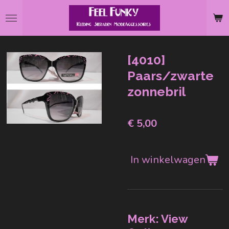
Ga
direct
naar
de
[4010]
hoofdinhoud
Paars/zwarte
zonnebril
€ 5,00
In winkelwagen
Merk: View