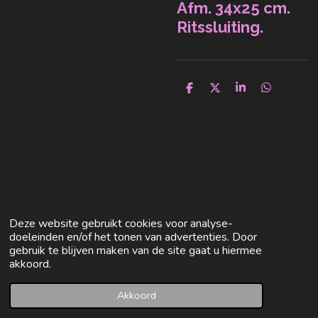
Afm. 34x25 cm.
Ritssluiting.
D
D
S
D
e
e
h
e
l
e
a
l
e
l
r
e
n
e
n
Deze website gebruikt cookies voor analyse-
doeleinden en/of het tonen van advertenties. Door
gebruik te blijven maken van de site gaat u hiermee
akkoord.
Akkoord
E-mailadres
Facebook