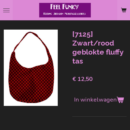
Ga
direct
naar
de
[7125]
hoofdinhoud
Zwart/rood
geblokte fluffy
tas
€ 12,50
In winkelwagen