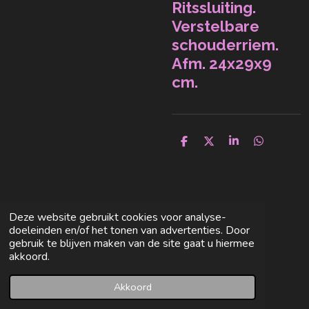
Ritssluiting.
Verstelbare
schouderriem.
Afm. 24x29x9
cm.
D
D
S
D
e
e
h
e
l
e
a
l
e
l
r
e
n
e
n
Deze website gebruikt cookies voor analyse-
doeleinden en/of het tonen van advertenties. Door
gebruik te blijven maken van de site gaat u hiermee
akkoord.
Akkoord
E-mailadres
Facebook