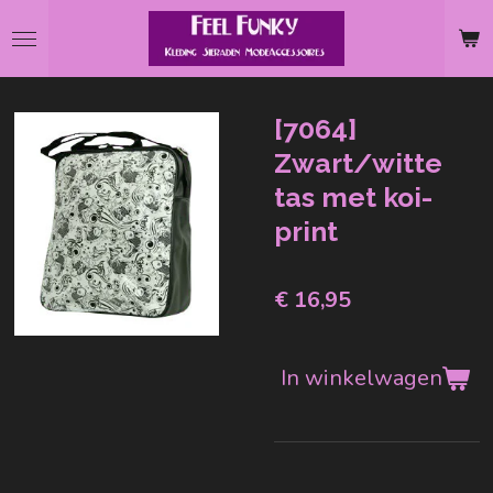
Ga
direct
naar
de
[7064]
hoofdinhoud
Zwart/witte
tas met koi-
print
€ 16,95
In winkelwagen