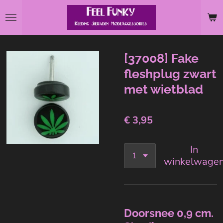
Ga
direct
naar
de
[37008] Fake
hoofdinhoud
fleshplug zwart
met wietblad
€ 3,95
In
winkelwage
Doorsnee 0,9 cm.