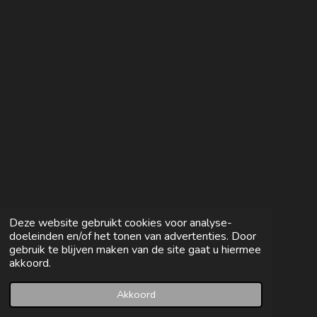
e
l
r
e
n
e
n
Deze website gebruikt cookies voor analyse-
doeleinden en/of het tonen van advertenties. Door
gebruik te blijven maken van de site gaat u hiermee
akkoord.
Akkoord
E-mailadres
Facebook