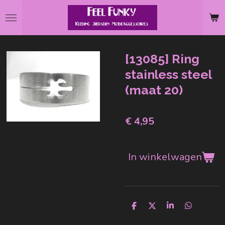
Ga
direct
naar
de
[13085] Ring
hoofdinhoud
stainless steel
(maat 20)
€ 4,95
In winkelwagen
D
D
S
D
e
e
h
e
l
e
a
l