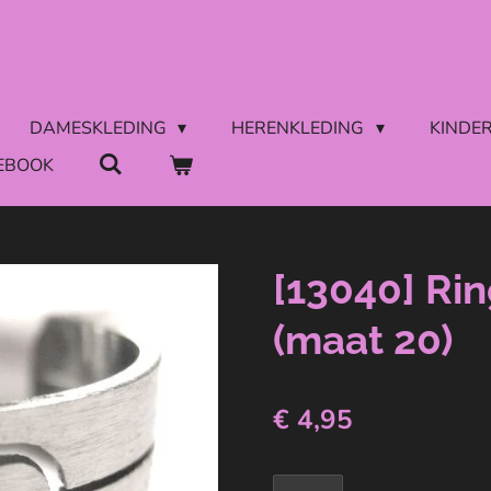
DAMESKLEDING
HERENKLEDING
KINDE
EBOOK
[13040] Rin
(maat 20)
€ 4,95