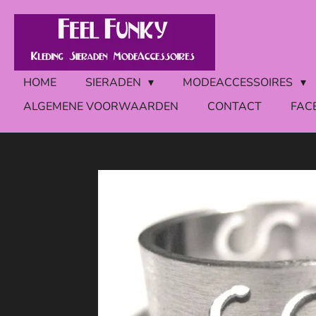
Ga
direct
naar
de
HOME
SIERADEN
MODEACCESSOIRES
hoofdinhoud
ALGEMENE VOORWAARDEN
CONTACT
FAC