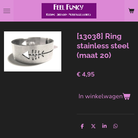
Ga
direct
naar
de
[13038] Ring
hoofdinhoud
stainless steel
(maat 20)
€ 4,95
In winkelwagen
D
D
S
D
e
e
h
e
l
e
a
l