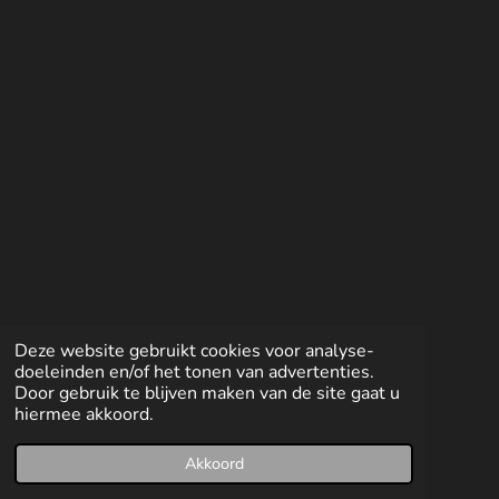
e
l
r
e
n
e
n
Deze website gebruikt cookies voor analyse-
doeleinden en/of het tonen van advertenties.
Door gebruik te blijven maken van de site gaat u
hiermee akkoord.
Akkoord
E-mailadres
Facebook