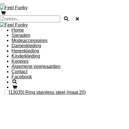
Ga
direct
naar
de
hoofdinhoud
Home
Sieraden
Modeaccessoires
Dameskleding
Herenkleding
Kinderkleding
Koopjes
Algemene voorwaarden
Contact
Facebook