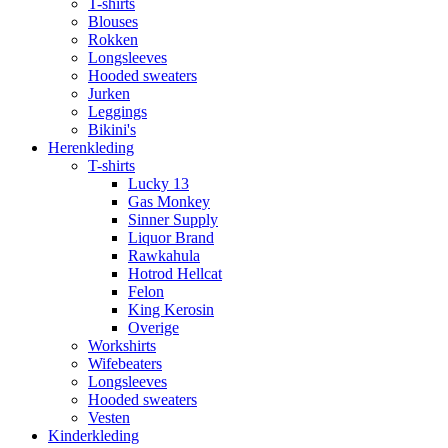
T-shirts
Blouses
Rokken
Longsleeves
Hooded sweaters
Jurken
Leggings
Bikini's
Herenkleding
T-shirts
Lucky 13
Gas Monkey
Sinner Supply
Liquor Brand
Rawkahula
Hotrod Hellcat
Felon
King Kerosin
Overige
Workshirts
Wifebeaters
Longsleeves
Hooded sweaters
Vesten
Kinderkleding