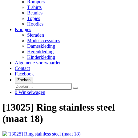
Rompers
T-shirts
Beanies
Topjes
Hoodies
Koopjes
Sieraden
Modeaccessoires
Dameskleding
Herenkleding
Kinderkleding
Algemene voorwaarden
Contact
Facebook
Zoeken
0
Winkelwagen
[13025] Ring stainless steel
(maat 18)