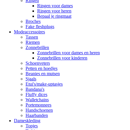
Ringen
Ringen voor dames
Ringen voor heren
Bepaal je ringmaat
Broches
Fake fleshplugs
Modeaccessoires
Tassen
Riemen
Zonnebrillen
Zonnebrillen voor dames en heren
Zonnebrillen voor kinderen
Schoenveters
Petten en hoedjes
Beanies en mutsen
Sjaals
Etui's/make-uptasjes
Bandana's
Fluffy dices
Walletchains
Portemonnees
Handschoenen
Haarbanden
Dameskleding
Topjes