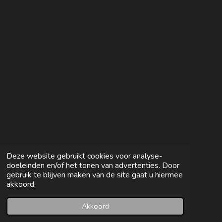
n
e
n
Deze website gebruikt cookies voor analyse-
doeleinden en/of het tonen van advertenties. Door
gebruik te blijven maken van de site gaat u hiermee
akkoord.
Akkoord
E-mailadres
Facebook