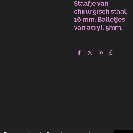
Staafje van
chirurgisch staal,
16 mm. Balletjes
van acryl, 5mm.
D
D
S
D
e
e
h
e
l
e
a
l
e
l
r
e
n
e
n