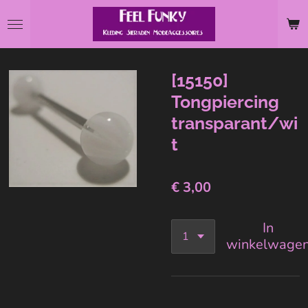
Ga
direct
naar
de
[15150]
hoofdinhoud
Tongpiercing
transparant/wi
t
€ 3,00
In
winkelwage