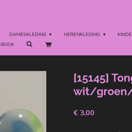
DAMESKLEDING
HERENKLEDING
KIND
EBOOK
[15145] Ton
wit/groen
€ 3,00