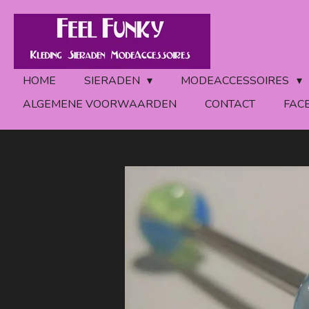
Ga
direct
naar
de
HOME
SIERADEN
MODEACCESSOIRES
hoofdinhoud
ALGEMENE VOORWAARDEN
CONTACT
FAC