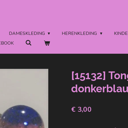
DAMESKLEDING
HERENKLEDING
KIND
EBOOK
[15132] Ton
donkerbla
€ 3,00