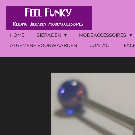
Ga
direct
naar
de
HOME
SIERADEN
MODEACCESSOIRES
hoofdinhoud
ALGEMENE VOORWAARDEN
CONTACT
FAC