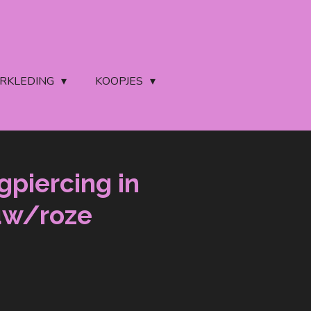
ERKLEDING
KOOPJES
gpiercing in
uw/roze