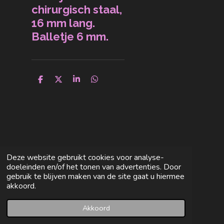
chirurgisch staal,
16 mm lang.
Balletje 6 mm.
D
D
S
D
e
e
h
e
l
e
a
l
e
l
r
e
n
e
n
Deze website gebruikt cookies voor analyse-
doeleinden en/of het tonen van advertenties. Door
gebruik te blijven maken van de site gaat u hiermee
akkoord.
Akkoord
E-mailadres
Facebook