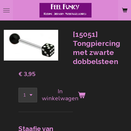
Ga
direct
naar
de
[15051]
hoofdinhoud
Tongpiercing
met zwarte
dobbelsteen
€ 3,95
In
winkelwagen
Staafje van