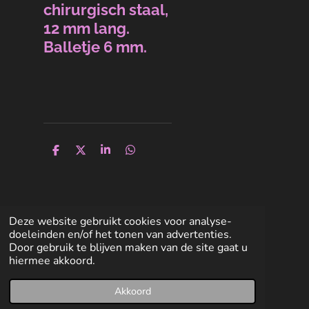
chirurgisch staal,
12 mm lang.
Balletje 6 mm.
D
D
S
D
e
e
h
e
l
e
a
l
e
l
r
e
n
e
n
Deze website gebruikt cookies voor analyse-
doeleinden en/of het tonen van advertenties.
Door gebruik te blijven maken van de site gaat u
hiermee akkoord.
Akkoord
E-mailadres
Facebook