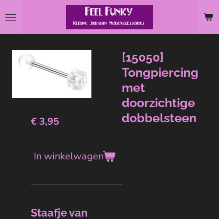
Ga
direct
naar
de
[15050]
hoofdinhoud
Tongpiercing
met
doorzichtige
dobbelsteen
€ 3,95
In winkelwagen
Staafje van