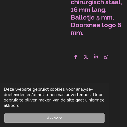
chirurgisch staal,
16 mm lang.
Balletje 5 mm.
Doorsnee logo 6
mm.
D
D
S
D
e
e
h
e
l
e
a
l
e
l
r
e
n
e
n
Deze website gebruikt cookies voor analyse-
doeleinden en/of het tonen van advertenties. Door
gebruik te blijven maken van de site gaat u hiermee
akkoord.
Akkoord
E-mailadres
Facebook