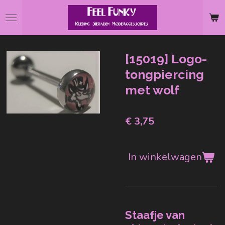
Ga
direct
naar
de
[15019] Logo-
hoofdinhoud
tongpiercing
met wolf
€ 3,75
In winkelwagen
Staafje van