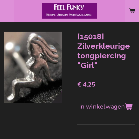
Ga
direct
naar
de
[15018]
hoofdinhoud
Zilverkleurige
tongpiercing
"Girl"
€ 4,25
In winkelwagen