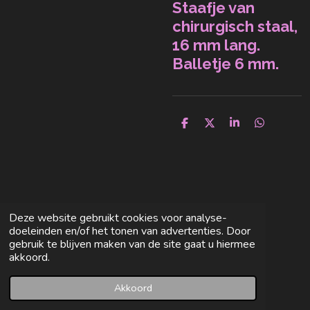
Staafje van
chirurgisch staal,
16 mm lang.
Balletje 6 mm.
D
D
S
D
e
e
h
e
l
e
a
l
e
l
r
e
n
e
n
Deze website gebruikt cookies voor analyse-
doeleinden en/of het tonen van advertenties. Door
gebruik te blijven maken van de site gaat u hiermee
akkoord.
Akkoord
E-mailadres
Facebook