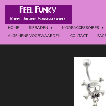
Ga
direct
naar
de
HOME
SIERADEN
MODEACCESSOIRES
hoofdinhoud
ALGEMENE VOORWAARDEN
CONTACT
FAC