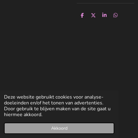
D
D
S
D
e
e
h
e
l
e
a
l
e
l
r
e
n
e
n
Deze website gebruikt cookies voor analyse-
doeleinden en/of het tonen van advertenties.
Door gebruik te blijven maken van de site gaat u
hiermee akkoord.
Akkoord
E-mailadres
Facebook