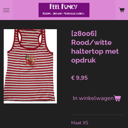
Ga
direct
naar
de
[28006]
hoofdinhoud
Rood/witte
haltertop met
opdruk
€ 9,95
In winkelwagen
Maat XS