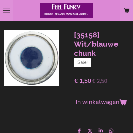
Ga
direct
naar
de
[35158]
hoofdinhoud
Wit/blauwe
chunk
Sale!
€ 1,50
€ 2,50
In winkelwagen
D
D
S
D