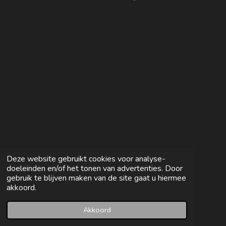
e
e
h
e
l
e
a
l
e
l
r
e
n
e
n
Deze website gebruikt cookies voor analyse-
doeleinden en/of het tonen van advertenties. Door
gebruik te blijven maken van de site gaat u hiermee
akkoord.
Akkoord
E-mailadres
Facebook