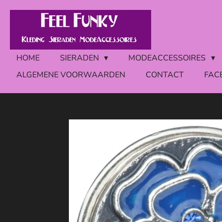
Ga
direct
naar
de
HOME
SIERADEN
MODEACCESSOIRES
hoofdinhoud
ALGEMENE VOORWAARDEN
CONTACT
FAC