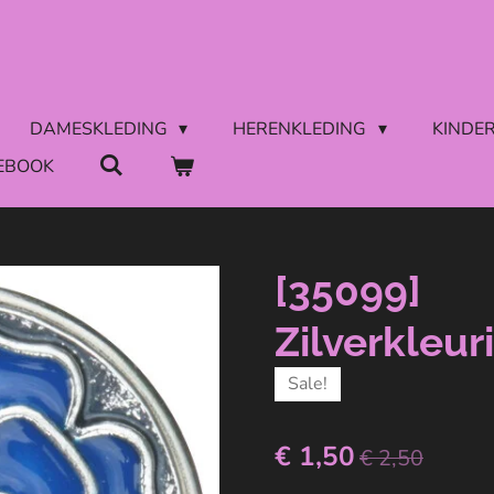
DAMESKLEDING
HERENKLEDING
KINDE
EBOOK
[35099]
Zilverkleu
Sale!
€ 1,50
€ 2,50