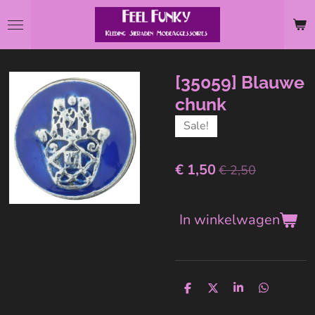
Ga
direct
naar
de
[35059] Blauwe
hoofdinhoud
chunk
Sale!
€ 1,50
€ 2,50
In winkelwagen
D
D
S
D
e
e
h
e
l
e
a
l