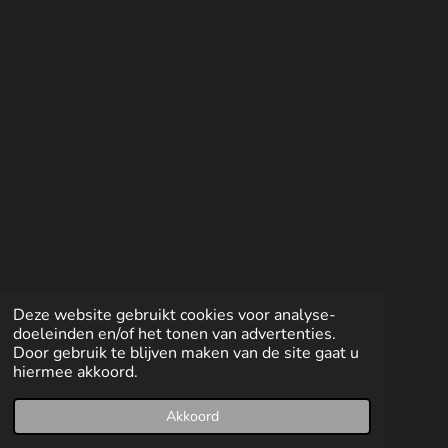
e
l
r
e
n
e
n
Deze website gebruikt cookies voor analyse-
doeleinden en/of het tonen van advertenties.
Door gebruik te blijven maken van de site gaat u
hiermee akkoord.
Akkoord
E-mailadres
Facebook