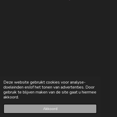
e
e
h
e
l
e
a
l
e
l
r
e
n
e
n
Deze website gebruikt cookies voor analyse-
doeleinden en/of het tonen van advertenties. Door
gebruik te blijven maken van de site gaat u hiermee
akkoord.
Akkoord
E-mailadres
Facebook