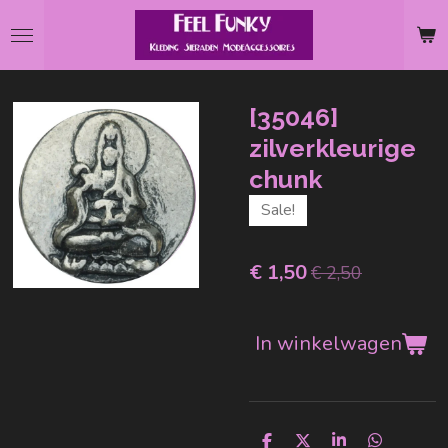
Ga
direct
naar
de
[35046]
hoofdinhoud
zilverkleurige
chunk
Sale!
€ 1,50
€ 2,50
In winkelwagen
D
D
S
D