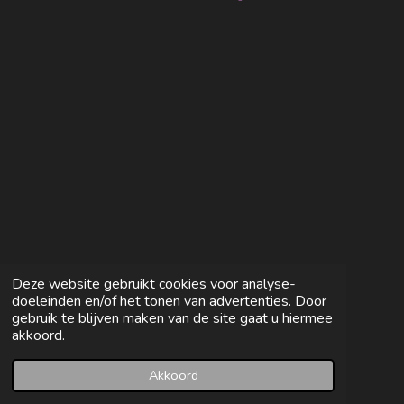
e
e
h
e
l
e
a
l
e
l
r
e
n
e
n
Deze website gebruikt cookies voor analyse-
doeleinden en/of het tonen van advertenties. Door
gebruik te blijven maken van de site gaat u hiermee
akkoord.
Akkoord
E-mailadres
Facebook