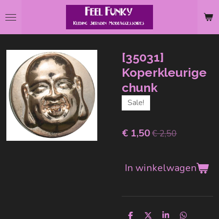
Ga
direct
naar
de
[35031]
hoofdinhoud
Koperkleurige
chunk
Sale!
€ 1,50
€ 2,50
In winkelwagen
D
D
S
D