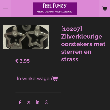
Ga
direct
naar
de
[10207]
hoofdinhoud
Zilverkleurige
oorstekers met
sterren en
strass
€ 3,95
In winkelwagen
D
D
S
D
e
e
h
e