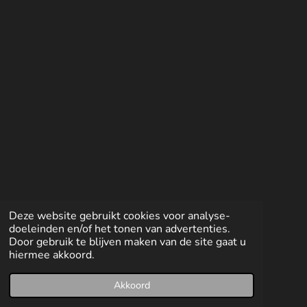
l
e
a
l
e
l
r
e
n
e
n
Deze website gebruikt cookies voor analyse-
doeleinden en/of het tonen van advertenties.
Door gebruik te blijven maken van de site gaat u
hiermee akkoord.
Akkoord
E-mailadres
Facebook