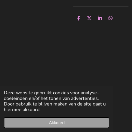
D
D
S
D
e
e
h
e
l
e
a
l
e
l
r
e
n
e
n
Deze website gebruikt cookies voor analyse-
doeleinden en/of het tonen van advertenties.
Door gebruik te blijven maken van de site gaat u
hiermee akkoord.
Akkoord
E-mailadres
Facebook