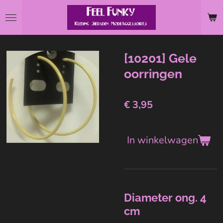
Ga
direct
naar
de
[10201] Gele
hoofdinhoud
oorringen
€ 3,95
In winkelwagen
Diameter ong. 4
cm