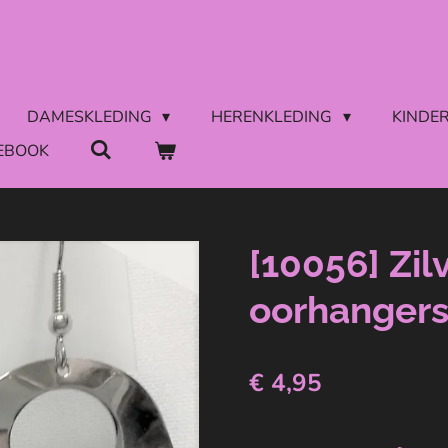
DAMESKLEDING
HERENKLEDING
KINDE
EBOOK
[10056] Zil
oorhanger
€ 4,95