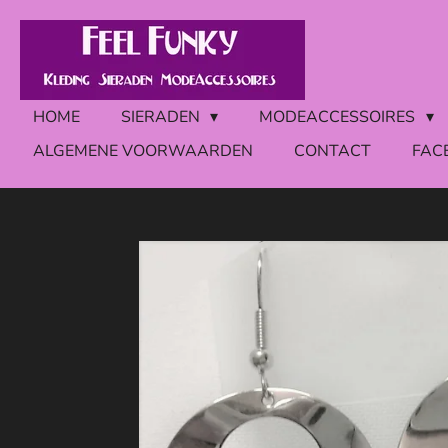
Ga
direct
naar
de
HOME
SIERADEN
MODEACCESSOIRES
hoofdinhoud
ALGEMENE VOORWAARDEN
CONTACT
FAC