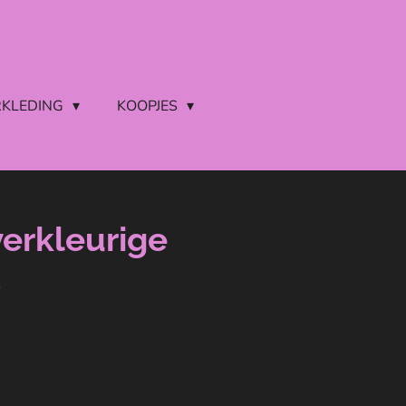
RKLEDING
KOOPJES
verkleurige
s