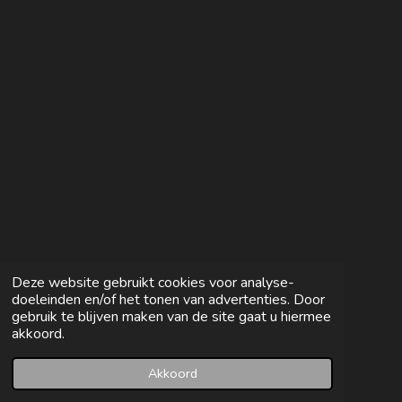
e
l
r
e
n
e
n
Deze website gebruikt cookies voor analyse-
doeleinden en/of het tonen van advertenties. Door
gebruik te blijven maken van de site gaat u hiermee
akkoord.
Akkoord
E-mailadres
Facebook