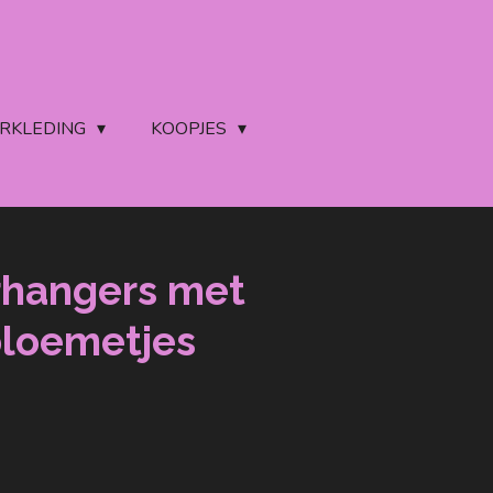
ERKLEDING
KOOPJES
rhangers met
bloemetjes