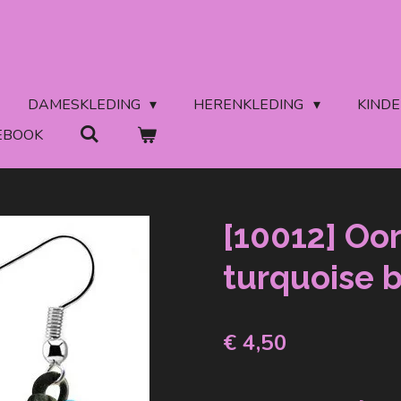
DAMESKLEDING
HERENKLEDING
KIND
EBOOK
[10012] Oo
turquoise 
€ 4,50