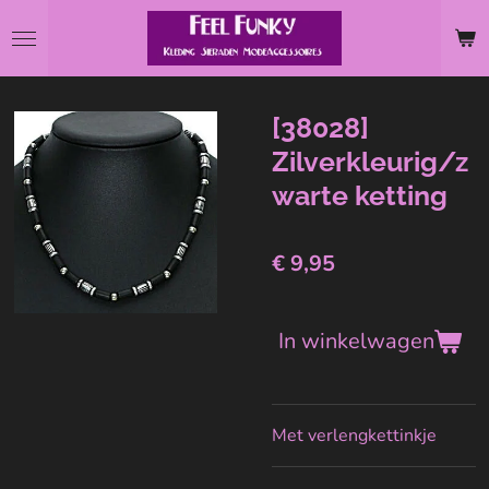
Ga
direct
naar
de
[38028]
hoofdinhoud
Zilverkleurig/z
warte ketting
€ 9,95
In winkelwagen
Met verlengkettinkje