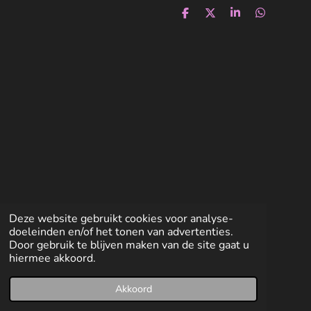
D
D
S
D
e
e
h
e
l
e
a
l
e
l
r
e
n
e
n
Deze website gebruikt cookies voor analyse-
doeleinden en/of het tonen van advertenties.
Door gebruik te blijven maken van de site gaat u
hiermee akkoord.
Akkoord
E-mailadres
Facebook