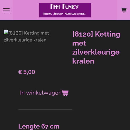
Ga
direct
naar
de
[8120] Ketting
hoofdinhoud
met
zilverkleurige
kralen
€ 5,00
In winkelwagen
Lengte 67 cm