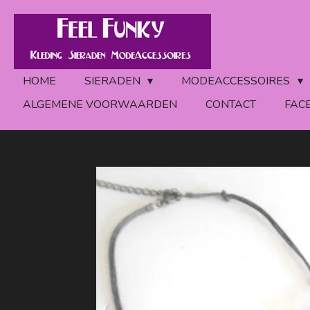
Ga
direct
naar
de
HOME
SIERADEN
MODEACCESSOIRES
hoofdinhoud
ALGEMENE VOORWAARDEN
CONTACT
FAC