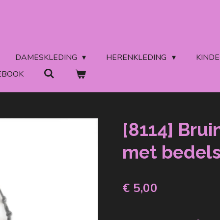
DAMESKLEDING
HERENKLEDING
KIND
EBOOK
[8114] Brui
met bedel
€ 5,00