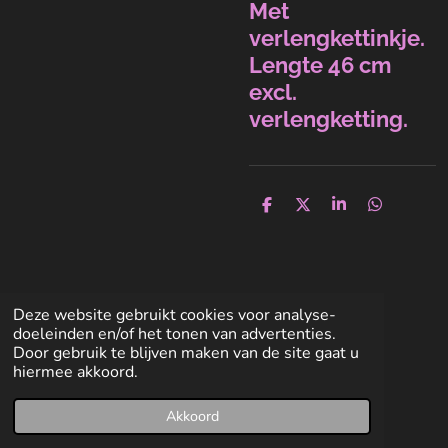
Met
verlengkettinkje.
Lengte 46 cm
excl.
verlengketting.
D
D
S
D
e
e
h
e
l
e
a
l
e
l
r
e
n
e
n
Deze website gebruikt cookies voor analyse-
doeleinden en/of het tonen van advertenties.
Door gebruik te blijven maken van de site gaat u
hiermee akkoord.
Akkoord
E-mailadres
Facebook