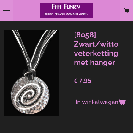
Ga
direct
naar
de
[8058]
hoofdinhoud
Zwart/witte
veterketting
met hanger
€ 7,95
In winkelwagen