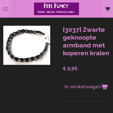
Ga
direct
naar
de
[3037] Zwarte
hoofdinhoud
geknoopte
armband met
koperen kralen
€ 6,95
In winkelwagen