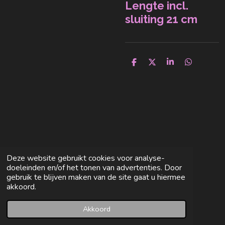
Lengte incl.
sluiting 21 cm
D
D
S
D
e
e
h
e
l
e
a
l
e
l
r
e
n
e
n
Deze website gebruikt cookies voor analyse-
doeleinden en/of het tonen van advertenties. Door
gebruik te blijven maken van de site gaat u hiermee
akkoord.
Akkoord
E-mailadres
Facebook