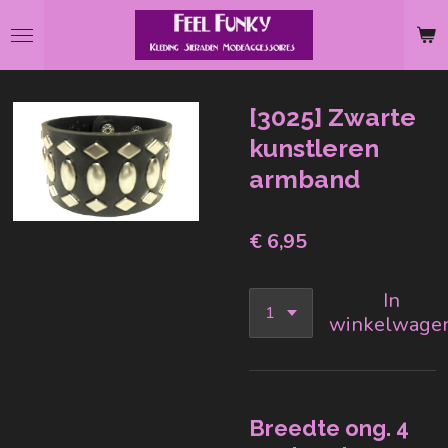
Ga
direct
naar
de
[3025] Zwarte
hoofdinhoud
kunstleren
armband
€ 6,95
In
winkelwage
Breedte ong. 4