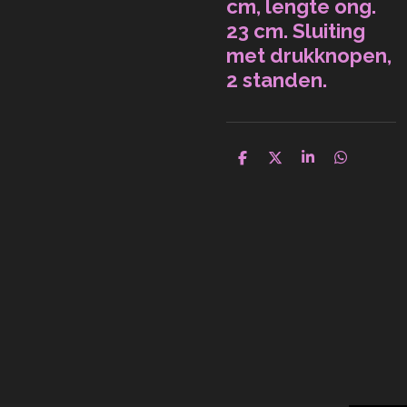
cm, lengte ong.
23 cm. Sluiting
met drukknopen,
2 standen.
D
D
S
D
e
e
h
e
l
e
a
l
e
l
r
e
n
e
n