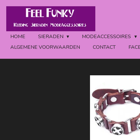
Ga
direct
naar
de
HOME
SIERADEN
MODEACCESSOIRES
hoofdinhoud
ALGEMENE VOORWAARDEN
CONTACT
FAC