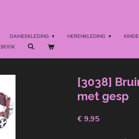
DAMESKLEDING
HERENKLEDING
KIND
EBOOK
[3038] Bru
met gesp
€ 9,95