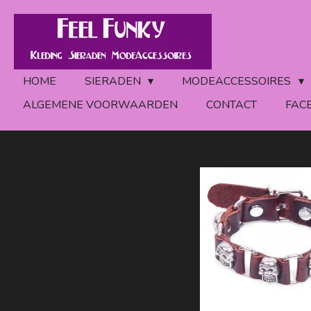
Ga
direct
naar
de
HOME
SIERADEN
MODEACCESSOIRES
hoofdinhoud
ALGEMENE VOORWAARDEN
CONTACT
FAC