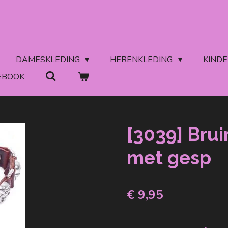
DAMESKLEDING
HERENKLEDING
KIND
EBOOK
[3039] Bru
met gesp
€ 9,95