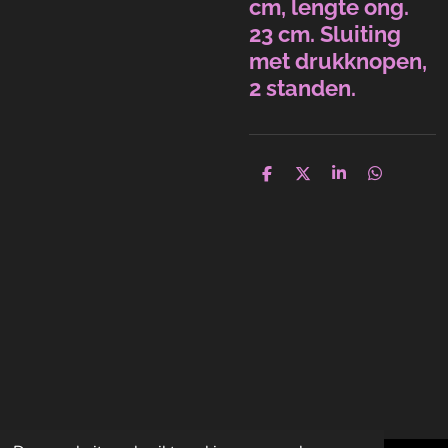
cm, lengte ong.
23 cm. Sluiting
met drukknopen,
2 standen.
D
D
S
D
e
e
h
e
l
e
a
l
e
l
r
e
n
e
n