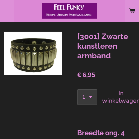
Ga
direct
naar
de
[3001] Zwarte
hoofdinhoud
kunstleren
armband
€ 6,95
In
winkelwage
Breedte ong. 4