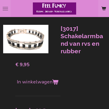
Ga
direct
naar
de
[3017]
hoofdinhoud
Schakelarmba
nd van rvs en
rubber
€ 9,95
In winkelwagen