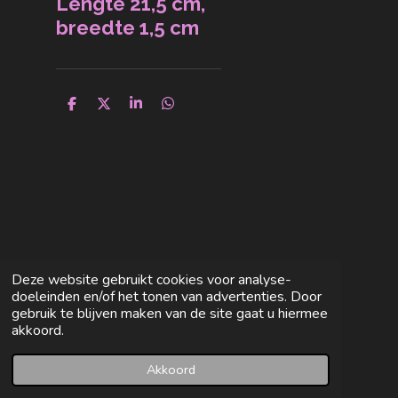
Lengte 21,5 cm,
breedte 1,5 cm
D
D
S
D
e
e
h
e
l
e
a
l
e
l
r
e
n
e
n
Deze website gebruikt cookies voor analyse-
doeleinden en/of het tonen van advertenties. Door
gebruik te blijven maken van de site gaat u hiermee
akkoord.
Akkoord
E-mailadres
Facebook