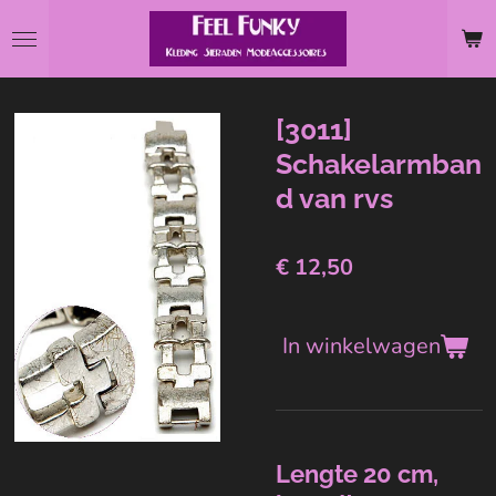
Ga
direct
naar
de
[3011]
hoofdinhoud
Schakelarmban
d van rvs
€ 12,50
In winkelwagen
Lengte 20 cm,