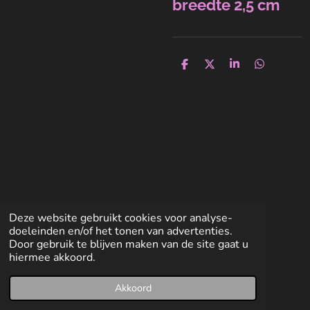
breedte 2,5 cm
D
D
S
D
e
e
h
e
l
e
a
l
e
l
r
e
n
e
n
Deze website gebruikt cookies voor analyse-
doeleinden en/of het tonen van advertenties.
Door gebruik te blijven maken van de site gaat u
hiermee akkoord.
Akkoord
E-mailadres
Facebook