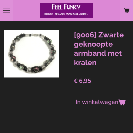
Ga
direct
naar
de
[9006] Zwarte
hoofdinhoud
geknoopte
armband met
kralen
€ 6,95
In winkelwagen