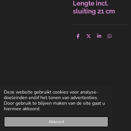
Lengte incl.
sluiting 21 cm
D
D
S
D
e
e
h
e
l
e
a
l
e
l
r
e
n
e
n
Deze website gebruikt cookies voor analyse-
doeleinden en/of het tonen van advertenties.
Door gebruik te blijven maken van de site gaat u
hiermee akkoord.
Akkoord
E-mailadres
Facebook