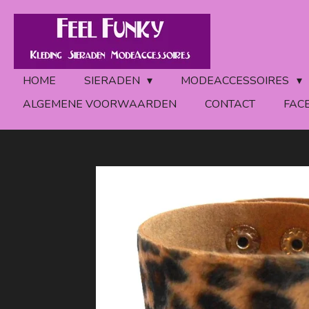
Ga
direct
naar
de
HOME
SIERADEN
MODEACCESSOIRES
hoofdinhoud
ALGEMENE VOORWAARDEN
CONTACT
FAC