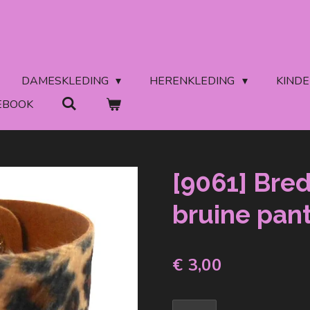
DAMESKLEDING
HERENKLEDING
KIND
EBOOK
[9061] Bre
bruine pant
€ 3,00