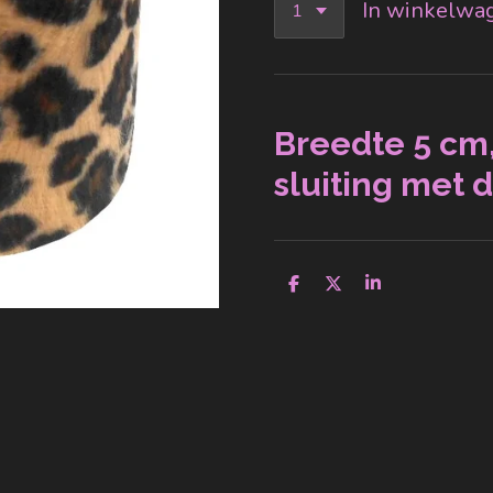
In winkelwa
Breedte 5 cm,
sluiting met 
D
D
S
e
e
h
l
e
a
e
l
r
n
e