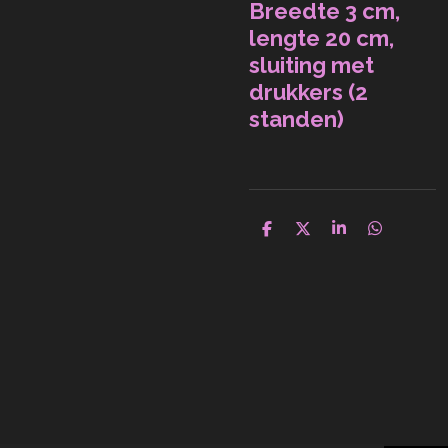
Breedte 3 cm,
lengte 20 cm,
sluiting met
drukkers (2
standen)
D
D
S
D
e
e
h
e
l
e
a
l
e
l
r
e
n
e
n