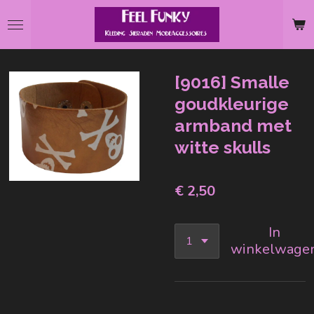
Ga
direct
naar
de
[9016] Smalle
hoofdinhoud
goudkleurige
armband met
witte skulls
€ 2,50
In
winkelwage